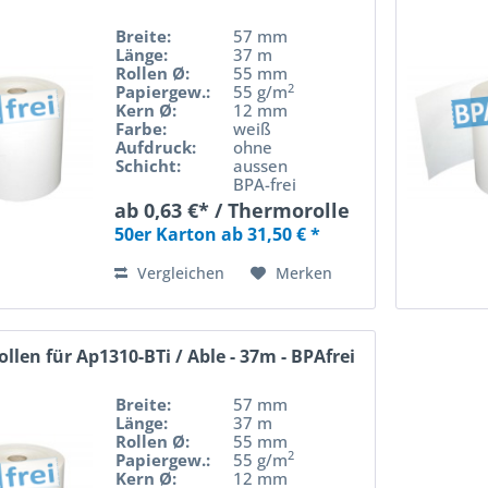
Breite:
57 mm
Länge:
37 m
Rollen Ø:
55 mm
2
Papiergew.:
55 g/m
Kern Ø:
12 mm
Farbe:
weiß
Aufdruck:
ohne
Schicht:
aussen
BPA-frei
ab 0,63 €* / Thermorolle
50er Karton ab 31,50 € *
Vergleichen
Merken
llen für Ap1310-BTi / Able - 37m - BPAfrei
Breite:
57 mm
Länge:
37 m
Rollen Ø:
55 mm
2
Papiergew.:
55 g/m
Kern Ø:
12 mm