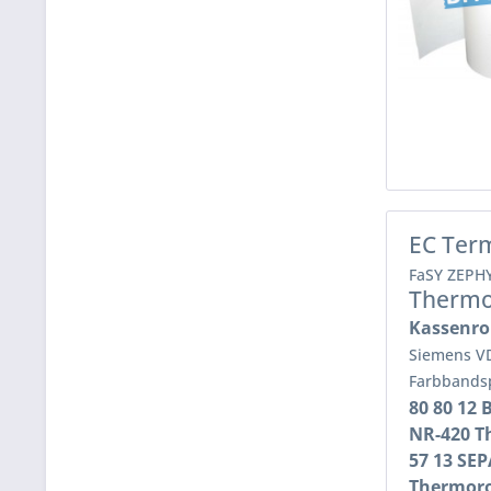
EC Term
FaSY ZEPH
Thermo
Kassenro
Siemens VD
Farbbandsp
80 80 12 
NR-420 
57 13 SEP
Thermor