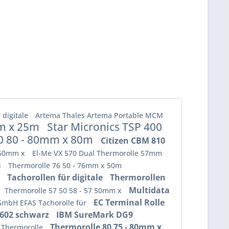
 digitale
Artema Thales Artema Portable MCM
mm x 25m
Star Micronics TSP 400
0 80 - 80mm x 80m
Citizen CBM 810
4 50mm x
El-Me VX 570 Dual Thermorolle 57mm
m
Thermorolle 76 50 - 76mm x 50m
m
Tachorollen für digitale
Thermorollen
Multidata
Thermorolle 57 50 58 - 57 50mm x
EC Terminal Rolle
 GmbH EFAS Tachorolle für
2602 schwarz
IBM SureMark DG9
Thermorolle 80 75 - 80mm x
II Thermorolle