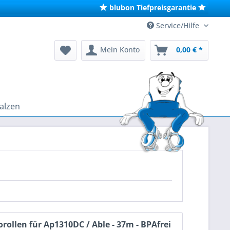
blubon Tiefpreisgarantie
Service/Hilfe
Mein Konto
0,00 € *
alzen
rollen für Ap1310DC / Able - 37m - BPAfrei