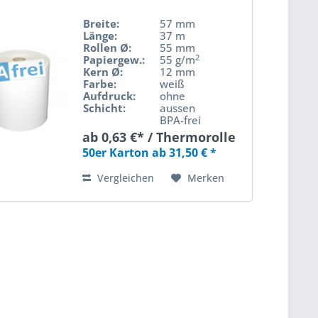
Breite:
57 mm
Länge:
37 m
Rollen Ø:
55 mm
2
Papiergew.:
55 g/m
Kern Ø:
12 mm
Farbe:
weiß
Aufdruck:
ohne
Schicht:
aussen
BPA-frei
ab 0,63 €* / Thermorolle
50er Karton ab 31,50 € *
Vergleichen
Merken