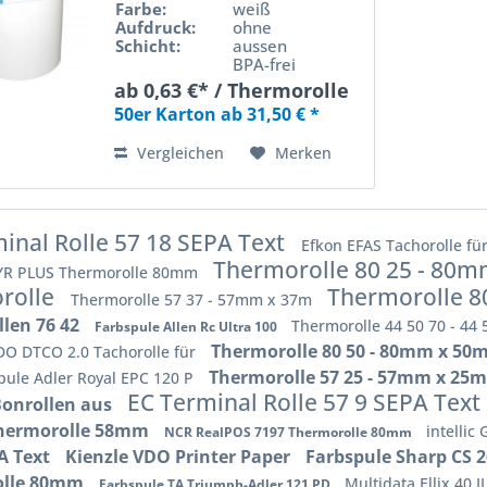
Farbe:
weiß
Aufdruck:
ohne
Schicht:
aussen
BPA-frei
ab 0,63 €* / Thermorolle
50er Karton ab 31,50 € *
Vergleichen
Merken
inal Rolle 57 18 SEPA Text
Efkon EFAS Tachorolle für
Thermorolle 80 25 - 80
YR PLUS Thermorolle 80mm
rolle
Thermorolle 8
Thermorolle 57 37 - 57mm x 37m
llen 76 42
Thermorolle 44 50 70 - 4
Farbspule Allen Rc Ultra 100
Thermorolle 80 50 - 80mm x 50
O DTCO 2.0 Tachorolle für
Thermorolle 57 25 - 57mm x 25
ule Adler Royal EPC 120 P
EC Terminal Rolle 57 9 SEPA Text
Bonrollen aus
Thermorolle 58mm
intellic
NCR RealPOS 7197 Thermorolle 80mm
A Text
Kienzle VDO Printer Paper
Farbspule Sharp CS 
olle 80mm
Multidata Ellix 40 
Farbspule TA Triumph-Adler 121 PD