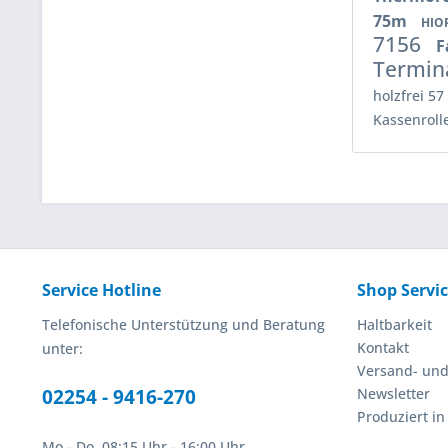
75m
HIO
7156
F
Termina
holzfrei 5
Kassenroll
Service Hotline
Shop Servi
Telefonische Unterstützung und Beratung
Haltbarkeit
Kontakt
unter:
Versand- un
02254 - 9416-270
Newsletter
Produziert i
Mo - Do, 08:15 Uhr - 16:00 Uhr