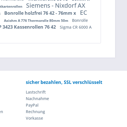
Siemens - Nixdorf AX
tkartenrollen
EC
Bonrolle holzfrei 76 42 - 76mm x
t
Bonrolle
l
Axiohm A 776 Thermorolle 80mm 50m
P 3423 Kassenrollen 76 42
Sigma CR 6000 A
sicher bezahlen, SSL verschlüsselt
Lastschrift
Nachnahme
PayPal
en
Rechnung
Vorkasse