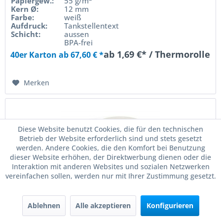
Papiergew.:
55 g/m
Kern Ø:
12 mm
Farbe:
weiß
Aufdruck:
Tankstellentext
Schicht:
aussen
BPA-frei
ab 1,69 €* / Thermorolle
40er Karton ab 67,60 € *
Merken
Diese Website benutzt Cookies, die für den technischen
Betrieb der Website erforderlich sind und stets gesetzt
werden. Andere Cookies, die den Komfort bei Benutzung
dieser Website erhöhen, der Direktwerbung dienen oder die
Interaktion mit anderen Websites und sozialen Netzwerken
vereinfachen sollen, werden nur mit Ihrer Zustimmung gesetzt.
Kassenrollen 70mm / 60m
Ablehnen
Alle akzeptieren
Konfigurieren
Breite:
70 mm