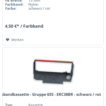
FB Breite:
13 mm
Farbband:
Nylon
Farbe:
schwarz / rot
4,50 €* / Farbband
Merken
rbbandkassette - Gruppe 655 - ERC38BR - schwarz / rot
Typ:
Kassette