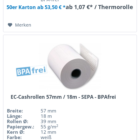
ab 1,07 €* / Thermorolle
50er Karton ab 53,50 € *
Merken
EC-Cashrollen 57mm / 18m - SEPA - BPAfrei
Breite:
57 mm
Länge:
18 m
Rollen Ø:
39 mm
2
Papiergew.:
55 g/m
Kern Ø:
12 mm
Farbe:
weiß