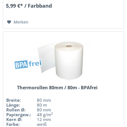
5,99 €* / Farbband
Merken
Thermorollen 80mm / 80m - BPAfrei
Breite:
80 mm
Länge:
80 m
Rollen Ø:
80 mm
2
Papiergew.:
48 g/m
Kern Ø:
12 mm
Farbe:
weiß