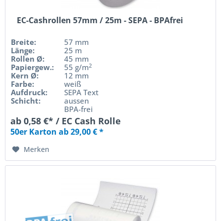
EC-Cashrollen 57mm / 25m - SEPA - BPAfrei
Breite:
57 mm
Länge:
25 m
Rollen Ø:
45 mm
2
Papiergew.:
55 g/m
Kern Ø:
12 mm
Farbe:
weiß
Aufdruck:
SEPA Text
Schicht:
aussen
BPA-frei
ab 0,58 €* / EC Cash Rolle
50er Karton ab 29,00 € *
Merken