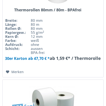
Thermorollen 80mm / 80m - BPAfrei
Breite:
80 mm
Länge:
80 m
Rollen Ø:
80 mm
2
Papiergew.:
55 g/m
Kern Ø:
12 mm
Farbe:
weiß
Aufdruck:
ohne
Schicht:
aussen
BPA-frei
ab 1,59 €* / Thermorolle
30er Karton ab 47,70 € *
Merken