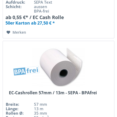
Aufdruck:
SEPA Text
Schicht:
aussen
BPA-frei
ab 0,55 €* / EC Cash Rolle
50er Karton ab 27,50 € *
Merken
EC-Cashrollen 57mm / 13m - SEPA - BPAfrei
Breite:
57 mm
Länge:
13 m
Rollen Ø:
35 mm
2