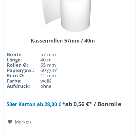
Kassenrollen 57mm / 40m
Breite:
57 mm
Länge:
40 m
Rollen Ø:
65 mm
2
Papiergew.:
60 g/m
Kern Ø:
12 mm
Farbe:
weiß
Aufdruck:
ohne
ab 0,56 €* / Bonrolle
50er Karton ab 28,00 € *
Merken