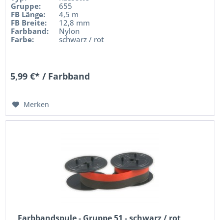
Gruppe:
655
FB Länge:
4,5 m
FB Breite:
12,8 mm
Farbband:
Nylon
Farbe:
schwarz / rot
5,99 €* / Farbband
Merken
Farbbandspule - Gruppe 51 - schwarz / rot