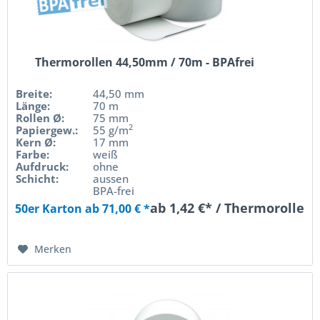
Thermorollen 44,50mm / 70m - BPAfrei
Breite:
44,50 mm
Länge:
70 m
Rollen Ø:
75 mm
2
Papiergew.:
55 g/m
Kern Ø:
17 mm
Farbe:
weiß
Aufdruck:
ohne
Schicht:
aussen
BPA-frei
ab 1,42 €* / Thermorolle
50er Karton ab 71,00 € *
Merken