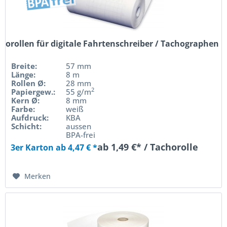
horollen für digitale Fahrtenschreiber / Tachographen
Breite:
57 mm
Länge:
8 m
Rollen Ø:
28 mm
2
Papiergew.:
55 g/m
Kern Ø:
8 mm
Farbe:
weiß
Aufdruck:
KBA
Schicht:
aussen
BPA-frei
ab 1,49 €* / Tachorolle
3er Karton ab 4,47 € *
Merken