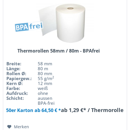
Thermorollen 58mm / 80m - BPAfrei
Breite:
58 mm
Länge:
80 m
Rollen Ø:
80 mm
2
Papiergew.:
55 g/m
Kern Ø:
12 mm
Farbe:
weiß
Aufdruck:
ohne
Schicht:
aussen
BPA-frei
ab 1,29 €* / Thermorolle
50er Karton ab 64,50 € *
Merken