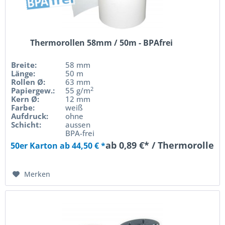
Thermorollen 58mm / 50m - BPAfrei
Breite:
58 mm
Länge:
50 m
Rollen Ø:
63 mm
2
Papiergew.:
55 g/m
Kern Ø:
12 mm
Farbe:
weiß
Aufdruck:
ohne
Schicht:
aussen
BPA-frei
ab 0,89 €* / Thermorolle
50er Karton ab 44,50 € *
Merken