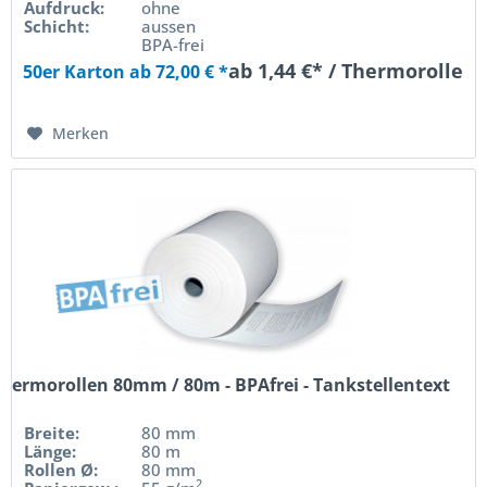
Aufdruck:
ohne
Schicht:
aussen
BPA-frei
ab 1,44 €* / Thermorolle
50er Karton ab 72,00 € *
Merken
hermorollen 80mm / 80m - BPAfrei - Tankstellentext
Breite:
80 mm
Länge:
80 m
Rollen Ø:
80 mm
2