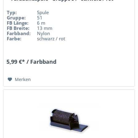
Typ:
Spule
Gruppe:
51
FB Länge:
6 m
FB Breite:
13 mm
Farbband:
Nylon
Farbe:
schwarz / rot
5,99 €* / Farbband
Merken