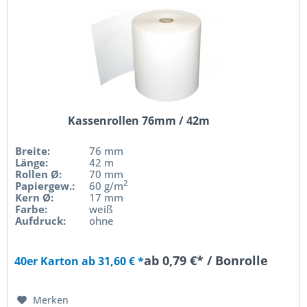
Kassenrollen 76mm / 42m
Breite:
76 mm
Länge:
42 m
Rollen Ø:
70 mm
2
Papiergew.:
60 g/m
Kern Ø:
17 mm
Farbe:
weiß
Aufdruck:
ohne
ab 0,79 €* / Bonrolle
40er Karton ab 31,60 € *
Merken