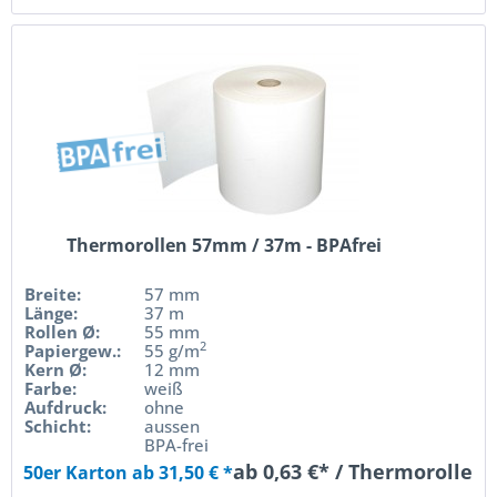
Thermorollen 57mm / 37m - BPAfrei
Breite:
57 mm
Länge:
37 m
Rollen Ø:
55 mm
2
Papiergew.:
55 g/m
Kern Ø:
12 mm
Farbe:
weiß
Aufdruck:
ohne
Schicht:
aussen
BPA-frei
ab 0,63 €* / Thermorolle
50er Karton ab 31,50 € *