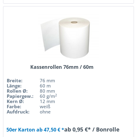
Kassenrollen 76mm / 60m
Breite:
76 mm
Länge:
60 m
Rollen Ø:
80 mm
2
Papiergew.:
60 g/m
Kern Ø:
12 mm
Farbe:
weiß
Aufdruck:
ohne
ab 0,95 €* / Bonrolle
50er Karton ab 47,50 € *