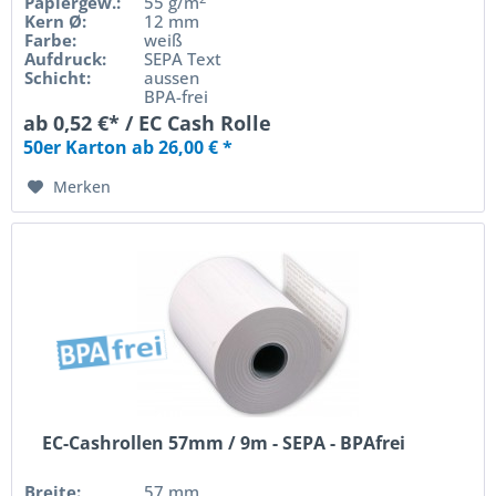
Papiergew.:
55 g/m
Kern Ø:
12 mm
Farbe:
weiß
Aufdruck:
SEPA Text
Schicht:
aussen
BPA-frei
ab 0,52 €* / EC Cash Rolle
50er Karton ab 26,00 € *
Merken
EC-Cashrollen 57mm / 9m - SEPA - BPAfrei
Breite:
57 mm