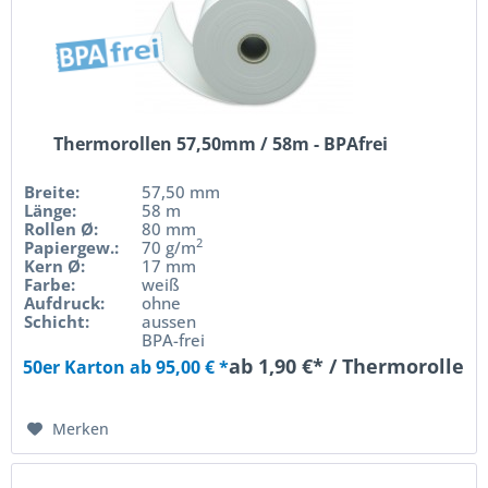
Thermorollen 57,50mm / 58m - BPAfrei
Breite:
57,50 mm
Länge:
58 m
Rollen Ø:
80 mm
2
Papiergew.:
70 g/m
Kern Ø:
17 mm
Farbe:
weiß
Aufdruck:
ohne
Schicht:
aussen
BPA-frei
ab 1,90 €* / Thermorolle
50er Karton ab 95,00 € *
Merken