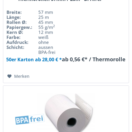
Breite:
57 mm
Länge:
25 m
Rollen Ø:
45 mm
2
Papiergew.:
55 g/m
Kern Ø:
12 mm
Farbe:
weiß
Aufdruck:
ohne
Schicht:
aussen
BPA-frei
ab 0,56 €* / Thermorolle
50er Karton ab 28,00 € *
Merken