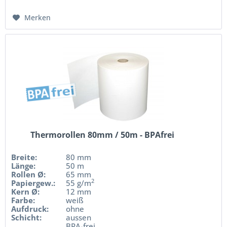
Merken
Thermorollen 80mm / 50m - BPAfrei
Breite:
80 mm
Länge:
50 m
Rollen Ø:
65 mm
2
Papiergew.:
55 g/m
Kern Ø:
12 mm
Farbe:
weiß
Aufdruck:
ohne
Schicht:
aussen
BPA-frei