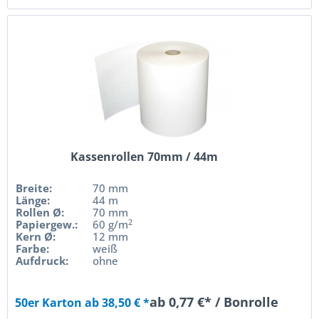
Kassenrollen 70mm / 44m
Breite:
70 mm
Länge:
44 m
Rollen Ø:
70 mm
2
Papiergew.:
60 g/m
Kern Ø:
12 mm
Farbe:
weiß
Aufdruck:
ohne
ab 0,77 €* / Bonrolle
50er Karton ab 38,50 € *