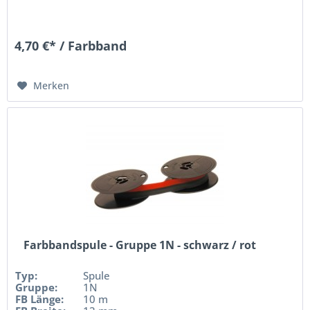
4,70 €* / Farbband
Merken
Farbbandspule - Gruppe 1N - schwarz / rot
Typ:
Spule
Gruppe:
1N
FB Länge:
10 m