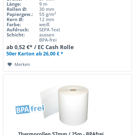
Länge:
9 m
Rollen Ø:
30 mm
2
Papiergew.:
55 g/m
Kern Ø:
12 mm
Farbe:
weiß
Aufdruck:
SEPA Text
Schicht:
aussen
BPA-frei
ab 0,52 €* / EC Cash Rolle
50er Karton ab 26,00 € *
Merken
Thermorollen 57mm / 25m - BPAfrei