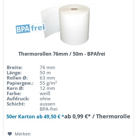
Thermorollen 76mm / 50m - BPAfrei
Breite:
76 mm
Länge:
50 m
Rollen Ø:
63 mm
2
Papiergew.:
55 g/m
Kern Ø:
12 mm
Farbe:
weiß
Aufdruck:
ohne
Schicht:
aussen
BPA-frei
ab 0,99 €* / Thermorolle
50er Karton ab 49,50 € *
Merken