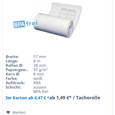
Breite:
57 mm
Länge:
8 m
Rollen Ø:
28 mm
2
Papiergew.:
55 g/m
Kern Ø:
8 mm
Farbe:
weiß
Aufdruck:
KBA
Schicht:
aussen
BPA-frei
ab 1,49 €* / Tachorolle
3er Karton ab 4,47 € *
Merken