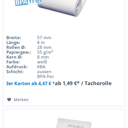
Breite:
57 mm
Länge:
8 m
Rollen Ø:
28 mm
2
Papiergew.:
55 g/m
Kern Ø:
8 mm
Farbe:
weiß
Aufdruck:
KBA
Schicht:
aussen
BPA-frei
ab 1,49 €* / Tachorolle
3er Karton ab 4,47 € *
Merken