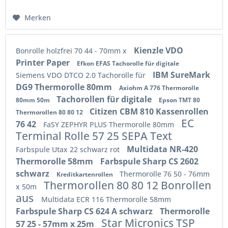
Merken
Kienzle VDO
Bonrolle holzfrei 70 44 - 70mm x
Printer Paper
Efkon EFAS Tachorolle für digitale
IBM SureMark
Siemens VDO DTCO 2.0 Tachorolle für
DG9 Thermorolle 80mm
Axiohm A 776 Thermorolle
Tachorollen für digitale
80mm 50m
Epson TMT 80
Citizen CBM 810 Kassenrollen
Thermorollen 80 80 12
EC
76 42
FaSY ZEPHYR PLUS Thermorolle 80mm
Terminal Rolle 57 25 SEPA Text
Multidata NR-420
Farbspule Utax 22 schwarz rot
Thermorolle 58mm
Farbspule Sharp CS 2602
schwarz
Thermorolle 76 50 - 76mm
Kreditkartenrollen
Thermorollen 80 80 12 Bonrollen
x 50m
aus
Multidata ECR 116 Thermorolle 58mm
Farbspule Sharp CS 624 A schwarz
Thermorolle
Star Micronics TSP
57 25 - 57mm x 25m