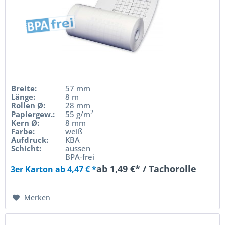
Breite:
57 mm
Länge:
8 m
Rollen Ø:
28 mm
2
Papiergew.:
55 g/m
Kern Ø:
8 mm
Farbe:
weiß
Aufdruck:
KBA
Schicht:
aussen
BPA-frei
ab 1,49 €* / Tachorolle
3er Karton ab 4,47 € *
Merken