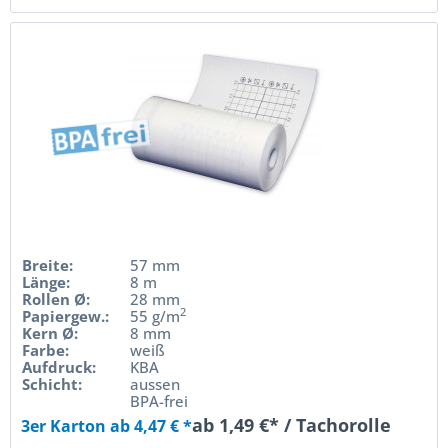
Breite:
57 mm
Länge:
8 m
Rollen Ø:
28 mm
2
Papiergew.:
55 g/m
Kern Ø:
8 mm
Farbe:
weiß
Aufdruck:
KBA
Schicht:
aussen
BPA-frei
ab 1,49 €* / Tachorolle
3er Karton ab 4,47 € *