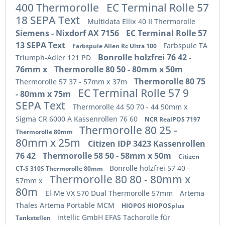
400 Thermorolle
EC Terminal Rolle 57
18 SEPA Text
Multidata Ellix 40 II Thermorolle
Siemens - Nixdorf AX 7156
EC Terminal Rolle 57
13 SEPA Text
Farbspule TA
Farbspule Allen Rc Ultra 100
Bonrolle holzfrei 76 42 -
Triumph-Adler 121 PD
76mm x
Thermorolle 80 50 - 80mm x 50m
Thermorolle 80 75
Thermorolle 57 37 - 57mm x 37m
EC Terminal Rolle 57 9
- 80mm x 75m
SEPA Text
Thermorolle 44 50 70 - 44 50mm x
Sigma CR 6000 A Kassenrollen 76 60
NCR RealPOS 7197
Thermorolle 80 25 -
Thermorolle 80mm
80mm x 25m
Citizen IDP 3423 Kassenrollen
76 42
Thermorolle 58 50 - 58mm x 50m
Citizen
Bonrolle holzfrei 57 40 -
CT-S 310S Thermorolle 80mm
Thermorolle 80 80 - 80mm x
57mm x
80m
El-Me VX 570 Dual Thermorolle 57mm
Artema
Thales Artema Portable MCM
HIOPOS HIOPOSplus
intellic GmbH EFAS Tachorolle für
Tankstellen