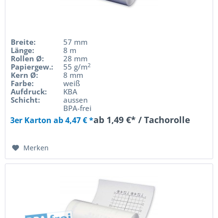
Breite:
57 mm
Länge:
8 m
Rollen Ø:
28 mm
2
Papiergew.:
55 g/m
Kern Ø:
8 mm
Farbe:
weiß
Aufdruck:
KBA
Schicht:
aussen
BPA-frei
ab 1,49 €* / Tachorolle
3er Karton ab 4,47 € *
Merken