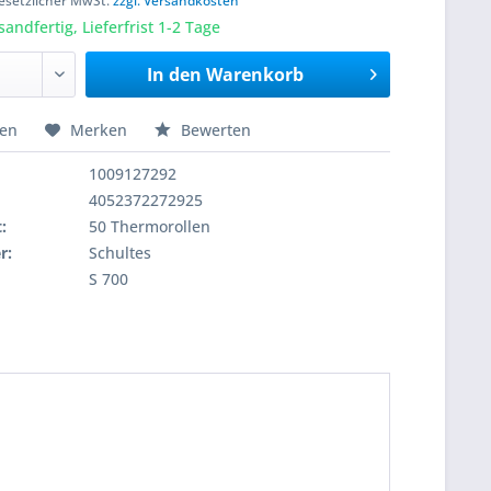
 gesetzlicher MwSt.
zzgl. Versandkosten
sandfertig, Lieferfrist 1-2 Tage
In den
Warenkorb
hen
Merken
Bewerten
1009127292
4052372272925
:
50 Thermorollen
r:
Schultes
S 700