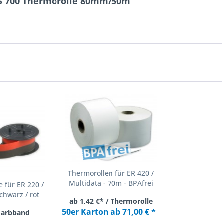
 S 700 Thermorolle 80mm/50m"
Thermorollen für ER 420 /
Multidata - 70m - BPAfrei
 für ER 220 /
chwarz / rot
ab 1,42 €* / Thermorolle
50er Karton ab 71,00 € *
 Farbband