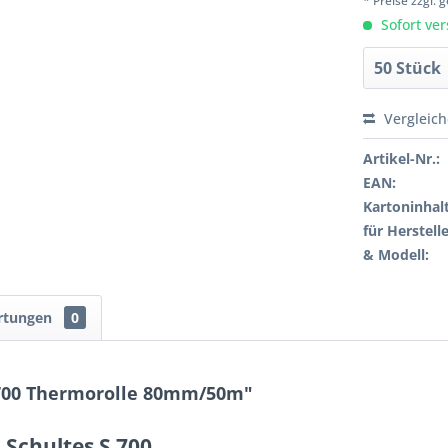
* Preise zzgl.
Sofort ver
Vergleic
Artikel-Nr.:
EAN:
Kartoninhalt
für Herstelle
& Modell:
rtungen
0
 700 Thermorolle 80mm/50m"
 Schultes S 700