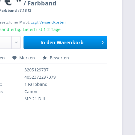
 € *
/ Farbband
 Farbband : 7,13 €)
 gesetzlicher MwSt.
zzgl. Versandkosten
sandfertig, Lieferfrist 1-2 Tage
In den
Warenkorb
hen
Merken
Bewerten
3205129737
4052372297379
:
1 Farbband
r:
Canon
MP 21 D II