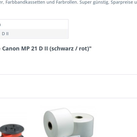
er, Farbbandkassetten und Farbrollen. Super günstig, Sparpreise un
n
 D II
Canon MP 21 D II (schwarz / rot)"