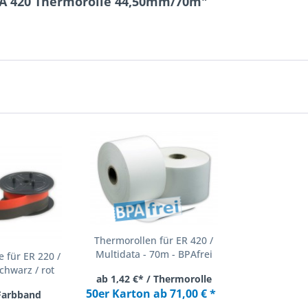
-A 420 Thermorolle 44,50mm/70m"
Thermorollen für ER 420 /
Multidata - 70m - BPAfrei
 für ER 220 /
chwarz / rot
ab 1,42 €* / Thermorolle
50er Karton ab 71,00 € *
 Farbband