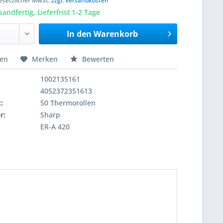
 gesetzlicher MwSt.
zzgl. Versandkosten
sandfertig, Lieferfrist 1-2 Tage
In den
Warenkorb
hen
Merken
Bewerten
1002135161
4052372351613
:
50 Thermorollen
r:
Sharp
ER-A 420