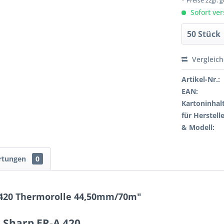
* Preise zzgl.
Sofort ver
Vergleic
Artikel-Nr.:
EAN:
Kartoninhalt
für Herstelle
& Modell:
rtungen
0
 420 Thermorolle 44,50mm/70m"
 Sharp ER-A 420