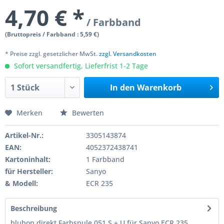
4,70 € *
/ Farbband
(Bruttopreis / Farbband : 5,59 €)
* Preise zzgl. gesetzlicher MwSt.
zzgl. Versandkosten
Sofort versandfertig, Lieferfrist 1-2 Tage
In den
Warenkorb
Merken
Bewerten
Artikel-Nr.:
3305143874
EAN:
4052372438741
Kartoninhalt:
1 Farbband
für Hersteller:
Sanyo
& Modell:
ECR 235
Beschreibung
blubon direkt Farbspule 051 S + U für Sanyo ECR 235