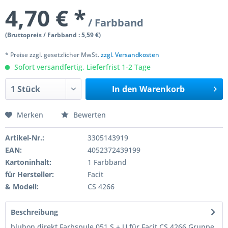
4,70 € *
/ Farbband
(Bruttopreis / Farbband : 5,59 €)
* Preise zzgl. gesetzlicher MwSt.
zzgl. Versandkosten
Sofort versandfertig, Lieferfrist 1-2 Tage
In den
Warenkorb
Merken
Bewerten
Artikel-Nr.:
3305143919
EAN:
4052372439199
Kartoninhalt:
1 Farbband
für Hersteller:
Facit
& Modell:
CS 4266
Beschreibung
blubon direkt Farbspule 051 S + U für Facit CS 4266 Gruppe