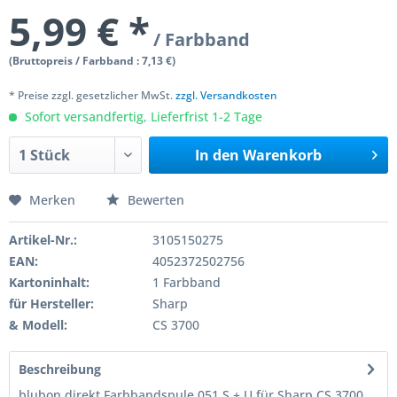
5,99 € *
/ Farbband
(Bruttopreis / Farbband : 7,13 €)
* Preise zzgl. gesetzlicher MwSt.
zzgl. Versandkosten
Sofort versandfertig, Lieferfrist 1-2 Tage
In den
Warenkorb
Merken
Bewerten
Artikel-Nr.:
3105150275
EAN:
4052372502756
Kartoninhalt:
1 Farbband
für Hersteller:
Sharp
& Modell:
CS 3700
Beschreibung
blubon direkt Farbbandspule 051 S + U für Sharp CS 3700