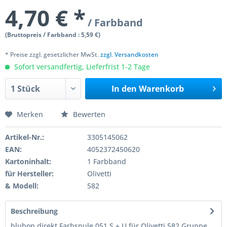
4,70 € *
/ Farbband
(Bruttopreis / Farbband : 5,59 €)
* Preise zzgl. gesetzlicher MwSt.
zzgl. Versandkosten
Sofort versandfertig, Lieferfrist 1-2 Tage
In den
Warenkorb
Merken
Bewerten
Artikel-Nr.:
3305145062
EAN:
4052372450620
Kartoninhalt:
1 Farbband
für Hersteller:
Olivetti
& Modell:
582
Beschreibung
blubon direkt Farbspule 051 S + U für Olivetti 582 Gruppe