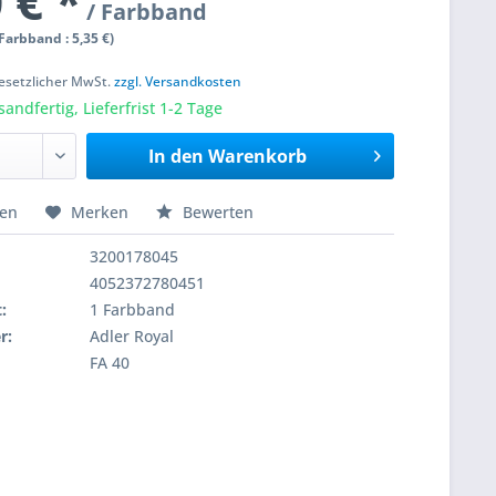
 € *
/ Farbband
 Farbband : 5,35 €)
 gesetzlicher MwSt.
zzgl. Versandkosten
sandfertig, Lieferfrist 1-2 Tage
In den
Warenkorb
hen
Merken
Bewerten
3200178045
4052372780451
:
1 Farbband
r:
Adler Royal
FA 40