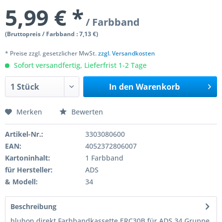
5,99 € *
/ Farbband
(Bruttopreis / Farbband : 7,13 €)
* Preise zzgl. gesetzlicher MwSt.
zzgl. Versandkosten
Sofort versandfertig, Lieferfrist 1-2 Tage
In den
Warenkorb
Merken
Bewerten
Artikel-Nr.:
3303080600
EAN:
4052372806007
Kartoninhalt:
1 Farbband
für Hersteller:
ADS
& Modell:
34
Beschreibung
blubon direkt Farbbandkassette ERC30B für ADS 34 Gruppe