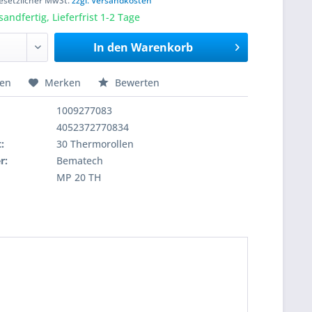
 gesetzlicher MwSt.
zzgl. Versandkosten
sandfertig, Lieferfrist 1-2 Tage
In den
Warenkorb
hen
Merken
Bewerten
1009277083
4052372770834
:
30 Thermorollen
r:
Bematech
MP 20 TH