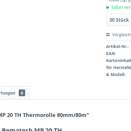
* Preise zzgl.
Sofort ver
Vergleic
Artikel-Nr.:
EAN:
Kartoninhalt
für Herstelle
& Modell:
rtungen
0
MP 20 TH Thermorolle 80mm/80m"
r Bematech MP 20 TH