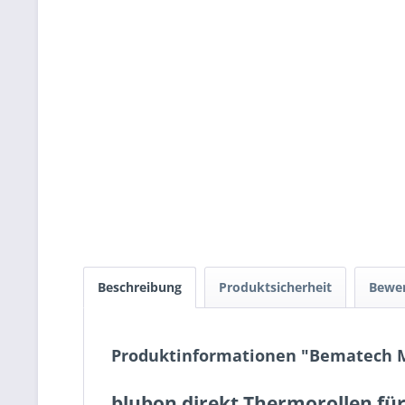
Beschreibung
Produktsicherheit
Bewe
Produktinformationen "Bematech 
blubon direkt Thermorollen fü