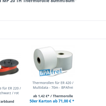
h MP 20 TH Thermorolle 80mm/80m"
Thermorollen für ER 420 /
Multidata - 70m - BPAfrei
 für ER 220 /
chwarz / rot
ab 1,42 €* / Thermorolle
50er Karton ab 71,00 € *
 Farbband