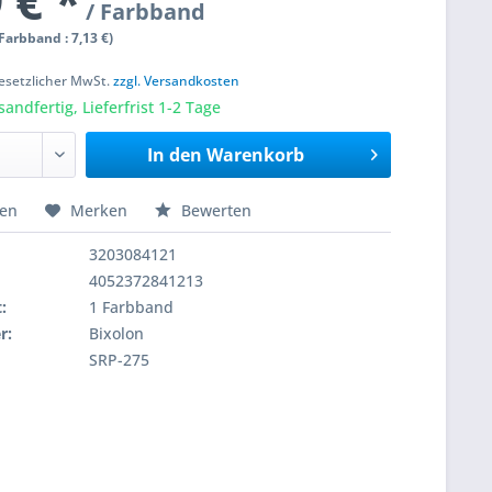
 € *
/ Farbband
 Farbband : 7,13 €)
 gesetzlicher MwSt.
zzgl. Versandkosten
sandfertig, Lieferfrist 1-2 Tage
In den
Warenkorb
hen
Merken
Bewerten
3203084121
4052372841213
:
1 Farbband
r:
Bixolon
SRP-275