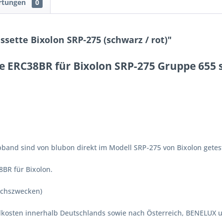
rtungen
0
ette Bixolon SRP-275 (schwarz / rot)"
e ERC38BR für Bixolon SRP-275 Gruppe 655 s
band sind von blubon direkt im Modell SRP-275 von Bixolon getest
8BR für Bixolon.
ichszwecken)
ndkosten innerhalb Deutschlands sowie nach Österreich, BENELUX 