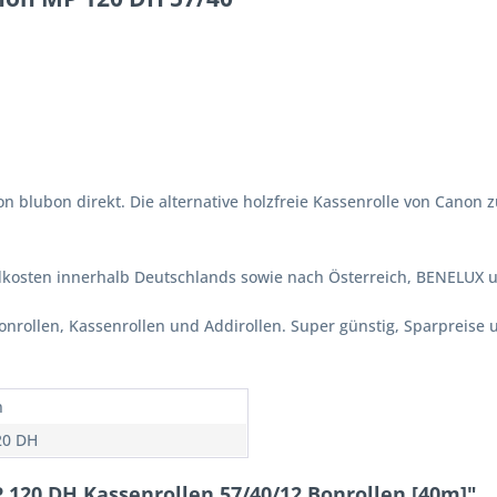
n blubon direkt. Die alternative holzfreie Kassenrolle von Canon 
ndkosten innerhalb Deutschlands sowie nach Österreich, BENELUX 
Bonrollen, Kassenrollen und Addirollen. Super günstig, Sparpreise u
n
20 DH
120 DH Kassenrollen 57/40/12 Bonrollen [40m]"