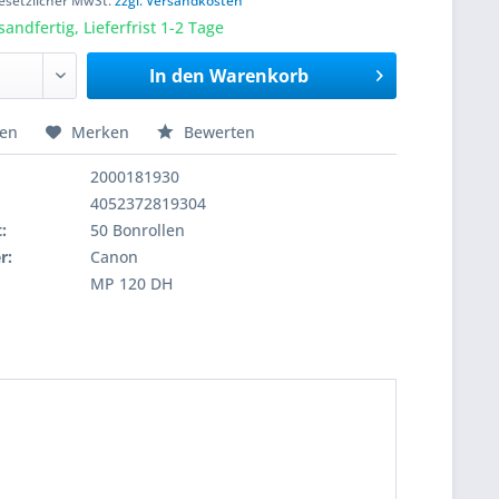
 gesetzlicher MwSt.
zzgl. Versandkosten
sandfertig, Lieferfrist 1-2 Tage
In den
Warenkorb
hen
Merken
Bewerten
2000181930
4052372819304
:
50 Bonrollen
r:
Canon
MP 120 DH