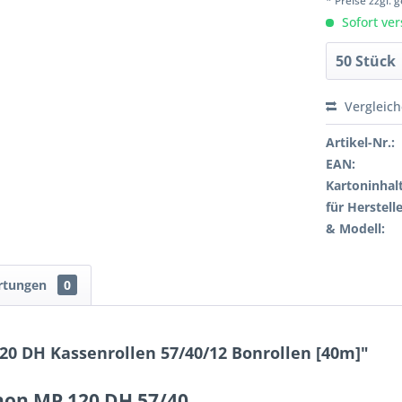
* Preise zzgl.
Sofort ver
Vergleic
Artikel-Nr.:
EAN:
Kartoninhalt
für Herstelle
& Modell:
rtungen
0
0 DH Kassenrollen 57/40/12 Bonrollen [40m]"
anon MP 120 DH 57/40