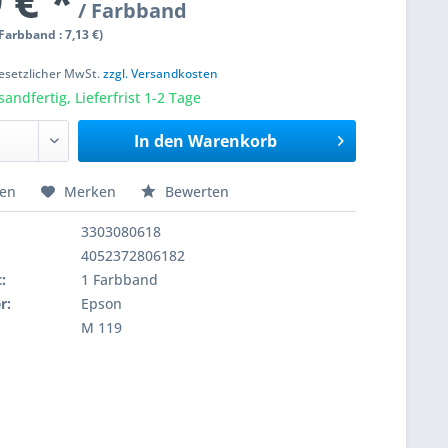
 € *
/ Farbband
 Farbband : 7,13 €)
 gesetzlicher MwSt.
zzgl. Versandkosten
sandfertig, Lieferfrist 1-2 Tage
In den
Warenkorb
hen
Merken
Bewerten
3303080618
4052372806182
:
1 Farbband
r:
Epson
M 119