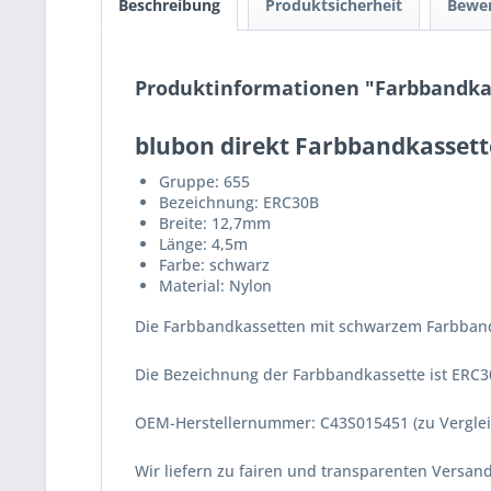
Beschreibung
Produktsicherheit
Bewe
Produktinformationen "Farbbandkas
blubon direkt Farbbandkassett
Gruppe: 655
Bezeichnung: ERC30B
Breite: 12,7mm
Länge: 4,5m
Farbe: schwarz
Material: Nylon
Die Farbbandkassetten mit schwarzem Farbband 
Die Bezeichnung der Farbbandkassette ist ERC3
OEM-Herstellernummer: C43S015451 (zu Vergle
Wir liefern zu fairen und transparenten Versa