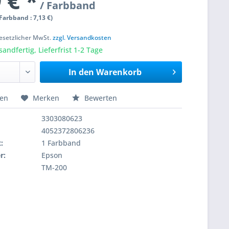
 € *
/ Farbband
 Farbband : 7,13 €)
 gesetzlicher MwSt.
zzgl. Versandkosten
sandfertig, Lieferfrist 1-2 Tage
In den
Warenkorb
hen
Merken
Bewerten
3303080623
4052372806236
:
1 Farbband
r:
Epson
TM-200