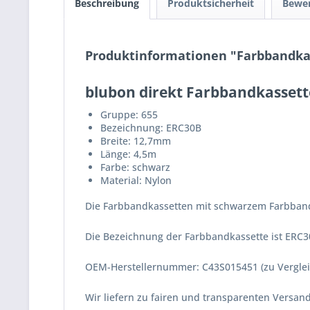
Beschreibung
Produktsicherheit
Bewe
Produktinformationen "Farbbandkas
blubon direkt Farbbandkassett
Gruppe: 655
Bezeichnung: ERC30B
Breite: 12,7mm
Länge: 4,5m
Farbe: schwarz
Material: Nylon
Die Farbbandkassetten mit schwarzem Farbband 
Die Bezeichnung der Farbbandkassette ist ERC3
OEM-Herstellernummer: C43S015451 (zu Vergle
Wir liefern zu fairen und transparenten Versa