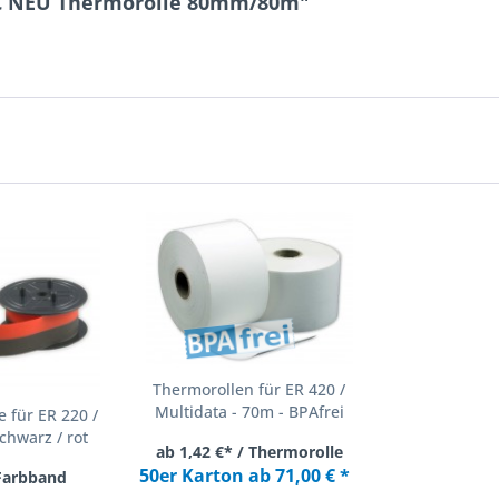
 PC NEU Thermorolle 80mm/80m"
Thermorollen für ER 420 /
Multidata - 70m - BPAfrei
 für ER 220 /
chwarz / rot
ab 1,42 €* / Thermorolle
50er Karton ab 71,00 € *
 Farbband