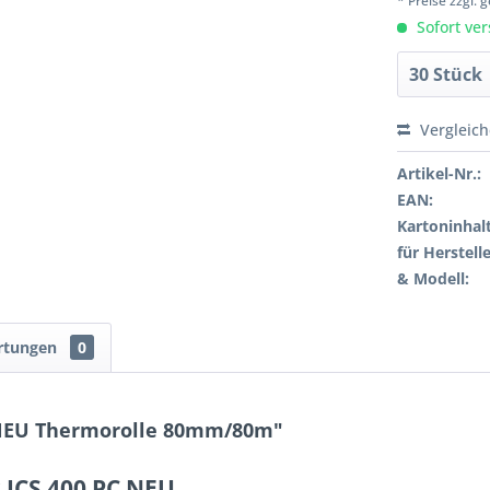
* Preise zzgl.
Sofort ver
Vergleic
Artikel-Nr.:
EAN:
Kartoninhalt
für Herstelle
& Modell:
rtungen
0
 NEU Thermorolle 80mm/80m"
 ICS 400 PC NEU