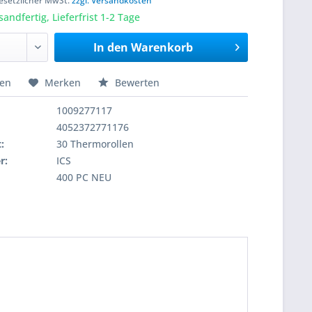
 gesetzlicher MwSt.
zzgl. Versandkosten
sandfertig, Lieferfrist 1-2 Tage
In den
Warenkorb
hen
Merken
Bewerten
1009277117
4052372771176
:
30 Thermorollen
r:
ICS
400 PC NEU