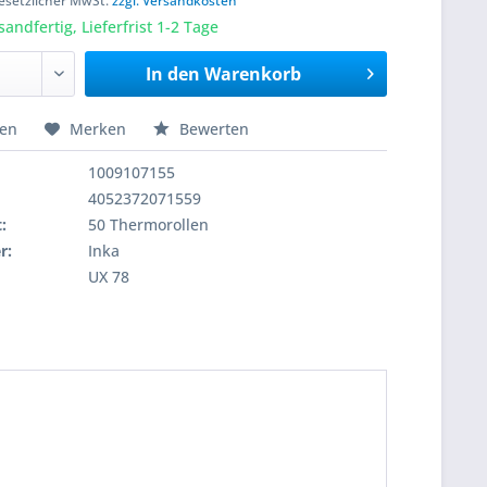
 gesetzlicher MwSt.
zzgl. Versandkosten
sandfertig, Lieferfrist 1-2 Tage
In den
Warenkorb
hen
Merken
Bewerten
1009107155
4052372071559
:
50 Thermorollen
r:
Inka
UX 78