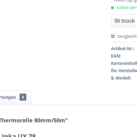
* Preise zzgl.
Sofort ver
Vergleic
Artikel-Nr.:
EAN:
Kartoninhalt
für Herstelle
& Modell:
rtungen
0
 Thermorolle 80mm/50m"
 Inka UX 78