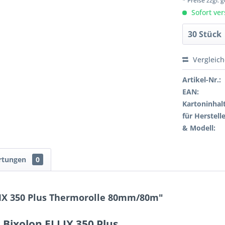
* Preise zzgl.
Sofort ver
Vergleic
Artikel-Nr.:
EAN:
Kartoninhalt
für Herstelle
& Modell:
rtungen
0
IX 350 Plus Thermorolle 80mm/80m"
 Bixolon ELLIX 350 Plus