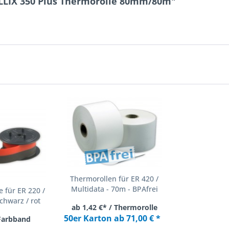
ELLIX 350 Plus Thermorolle 80mm/80m"
Thermorollen für ER 420 /
Multidata - 70m - BPAfrei
 für ER 220 /
chwarz / rot
ab 1,42 €* / Thermorolle
50er Karton ab 71,00 € *
 Farbband