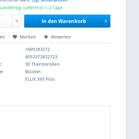
 gesetzlicher MwSt.
zzgl. Versandkosten
sandfertig, Lieferfrist 1-2 Tage
In den
Warenkorb
hen
Merken
Bewerten
1009283272
4052372832723
:
30 Thermorollen
r:
Bixolon
ELLIX 350 Plus