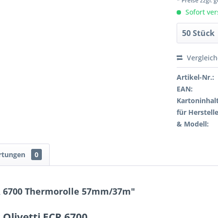
* Preise zzgl.
Sofort ver
Vergleic
Artikel-Nr.:
EAN:
Kartoninhalt
für Herstelle
& Modell:
rtungen
0
CR 6700 Thermorolle 57mm/37m"
 Olivetti ECR 6700