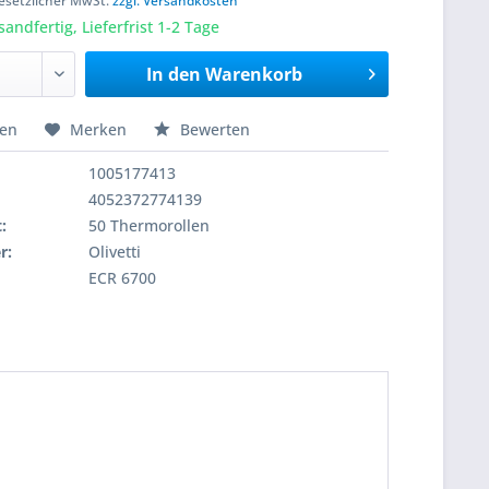
 gesetzlicher MwSt.
zzgl. Versandkosten
sandfertig, Lieferfrist 1-2 Tage
In den
Warenkorb
hen
Merken
Bewerten
1005177413
4052372774139
:
50 Thermorollen
r:
Olivetti
ECR 6700