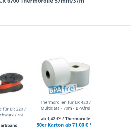
 ECR 6700 Thermorolle 57mm/37m"
Thermorollen für ER 420 /
Multidata - 70m - BPAfrei
 für ER 220 /
chwarz / rot
ab 1,42 €* / Thermorolle
50er Karton ab 71,00 € *
 Farbband