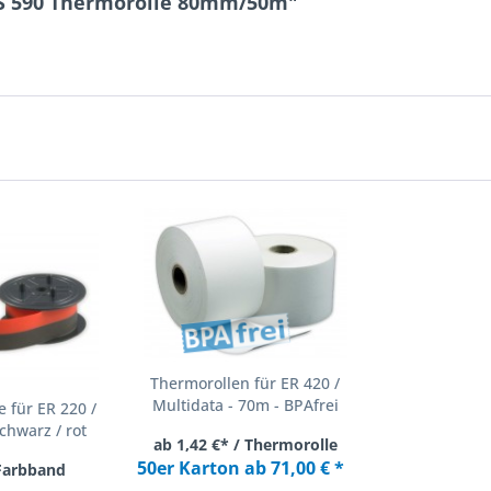
 S 590 Thermorolle 80mm/50m"
Thermorollen für ER 420 /
Multidata - 70m - BPAfrei
 für ER 220 /
chwarz / rot
ab 1,42 €* / Thermorolle
50er Karton ab 71,00 € *
 Farbband