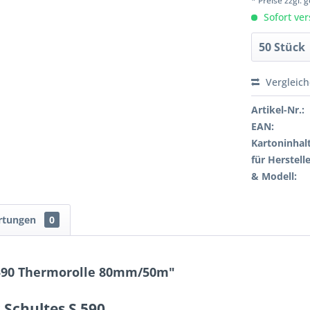
* Preise zzgl.
Sofort ver
Vergleic
Artikel-Nr.:
EAN:
Kartoninhalt
für Herstelle
& Modell:
rtungen
0
 590 Thermorolle 80mm/50m"
 Schultes S 590