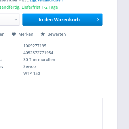
 gesetzlicher MwSt.
zzgl. Versandkosten
sandfertig, Lieferfrist 1-2 Tage
In den
Warenkorb
hen
Merken
Bewerten
1009277195
4052372771954
:
30 Thermorollen
r:
Sewoo
WTP 150