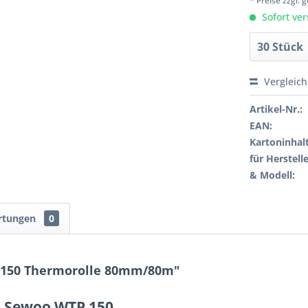
* Preise zzgl.
Sofort ver
Vergleic
Artikel-Nr.:
EAN:
Kartoninhalt
für Herstelle
& Modell:
rtungen
0
 150 Thermorolle 80mm/80m"
r Sewoo WTP 150