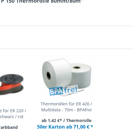
TP 150 Thermorolle 80mm/80m"
Thermorollen für ER 420 /
Multidata - 70m - BPAfrei
 für ER 220 /
chwarz / rot
ab 1,42 €* / Thermorolle
50er Karton ab 71,00 € *
 Farbband