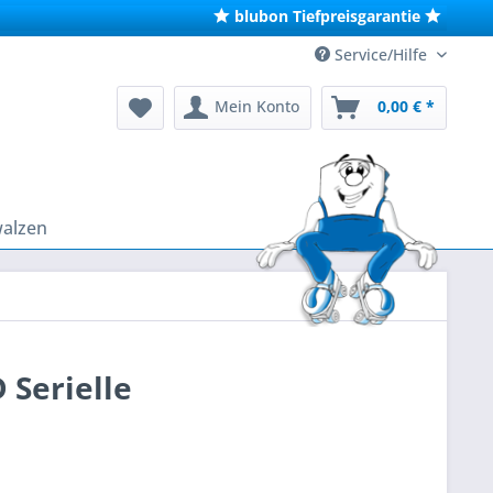
blubon Tiefpreisgarantie
Service/Hilfe
Mein Konto
0,00 € *
walzen
 Serielle