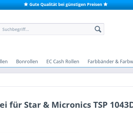
Gute Qualität bei günstigen Preisen
len
Bonrollen
EC Cash Rollen
Farbbänder & Farb
 für Star & Micronics TSP 1043D