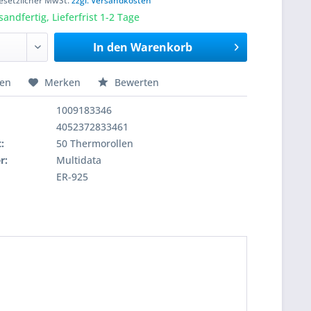
 gesetzlicher MwSt.
zzgl. Versandkosten
sandfertig, Lieferfrist 1-2 Tage
In den
Warenkorb
hen
Merken
Bewerten
1009183346
4052372833461
:
50 Thermorollen
r:
Multidata
ER-925