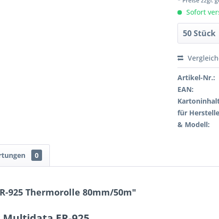
* Preise zzgl.
Sofort ver
Vergleic
Artikel-Nr.:
EAN:
Kartoninhalt
für Herstelle
& Modell:
rtungen
0
ER-925 Thermorolle 80mm/50m"
 Multidata ER-925