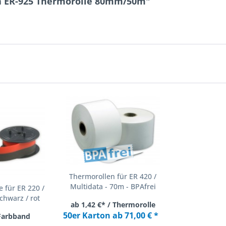
ta ER-925 Thermorolle 80mm/50m"
Thermorollen für ER 420 /
Multidata - 70m - BPAfrei
 für ER 220 /
chwarz / rot
ab 1,42 €* / Thermorolle
50er Karton ab 71,00 € *
 Farbband