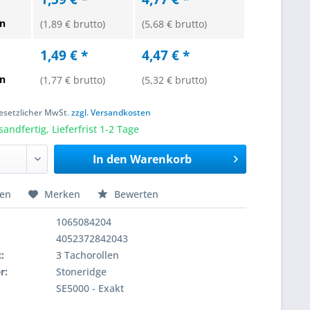
en
(1,89 € brutto)
(5,68 € brutto)
1,49 € *
4,47 € *
en
(1,77 € brutto)
(5,32 € brutto)
 gesetzlicher MwSt.
zzgl. Versandkosten
sandfertig, Lieferfrist 1-2 Tage
In den
Warenkorb
hen
Merken
Bewerten
1065084204
4052372842043
:
3 Tachorollen
r:
Stoneridge
SE5000 - Exakt