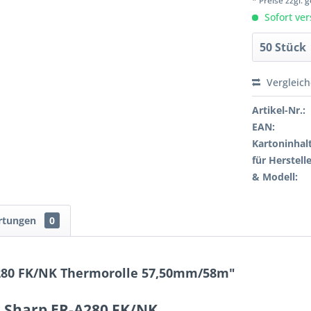
* Preise zzgl.
Sofort ver
Vergleic
Artikel-Nr.:
EAN:
Kartoninhalt
für Herstelle
& Modell:
rtungen
0
280 FK/NK Thermorolle 57,50mm/58m"
r Sharp ER-A280 FK/NK