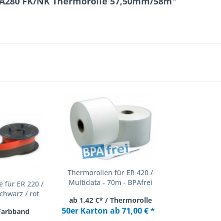
R-A280 FK/NK Thermorolle 57,50mm/58m"
Thermorollen für ER 420 /
Multidata - 70m - BPAfrei
 für ER 220 /
chwarz / rot
ab 1,42 €* / Thermorolle
50er Karton ab 71,00 € *
 Farbband