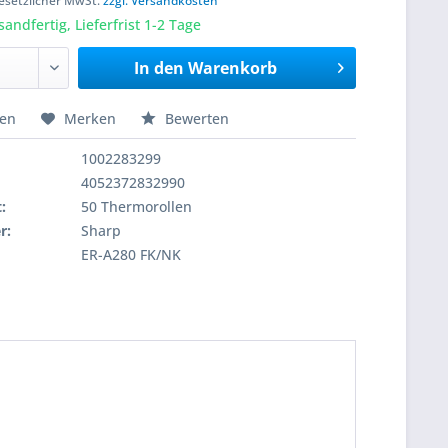
 gesetzlicher MwSt.
zzgl. Versandkosten
sandfertig, Lieferfrist 1-2 Tage
In den
Warenkorb
hen
Merken
Bewerten
1002283299
4052372832990
:
50 Thermorollen
r:
Sharp
ER-A280 FK/NK