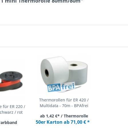
T1 mini Thermorolle 80mm/80m"
Thermorollen für ER 420 /
Multidata - 70m - BPAfrei
 für ER 220 /
chwarz / rot
ab 1,42 €* / Thermorolle
50er Karton ab 71,00 € *
 Farbband