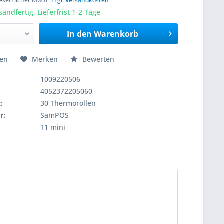
 gesetzlicher MwSt.
zzgl. Versandkosten
sandfertig, Lieferfrist 1-2 Tage
In den
Warenkorb
hen
Merken
Bewerten
1009220506
4052372205060
:
30 Thermorollen
r:
SamPOS
T1 mini