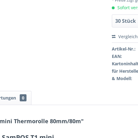
* Preise zzgl.
Sofort ver
Vergleic
Artikel-Nr.:
EAN:
Kartoninhalt
für Herstelle
& Modell:
rtungen
0
 mini Thermorolle 80mm/80m"
r SamPOS T1 mini