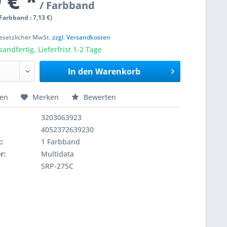
 € *
/ Farbband
 Farbband : 7,13 €)
 gesetzlicher MwSt.
zzgl. Versandkosten
sandfertig, Lieferfrist 1-2 Tage
In den
Warenkorb
hen
Merken
Bewerten
3203063923
4052372639230
:
1 Farbband
r:
Multidata
SRP-275C