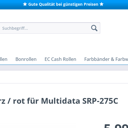
Gute Qualität bei günstigen Preisen
len
Bonrollen
EC Cash Rollen
Farbbänder & Farb
 / rot für Multidata SRP-275C