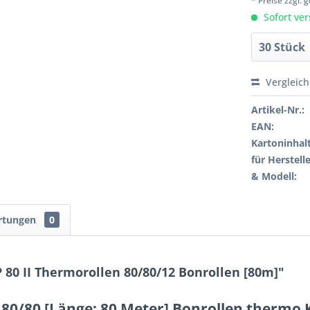
* Preise zzgl.
Sofort ver
Vergleic
Artikel-Nr.:
EAN:
Kartoninhalt
für Herstelle
& Modell:
rtungen
0
0 II Thermorollen 80/80/12 Bonrollen [80m]"
 80/80 [Länge: 80 Meter] Bonrollen thermo 