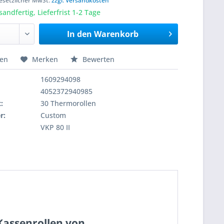
 gesetzlicher MwSt.
zzgl. Versandkosten
sandfertig, Lieferfrist 1-2 Tage
In den
Warenkorb
hen
Merken
Bewerten
1609294098
4052372940985
:
30 Thermorollen
r:
Custom
VKP 80 II
Kassenrollen von