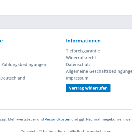
ce
Informationen
Tiefpreisgarantie
Widerrufsrecht
d Zahlungsbedingungen
Datenschutz
Allgemeine Geschäftsbedingung
n Deutschland
Impressum
Vertrag widerrufen
h zzgl. Mehrwertsteuer und
Versandkosten
und ggf. Nachnahmegebühren, wenn
Copyright © blubon direkt - Alle Rechte vorbehalten