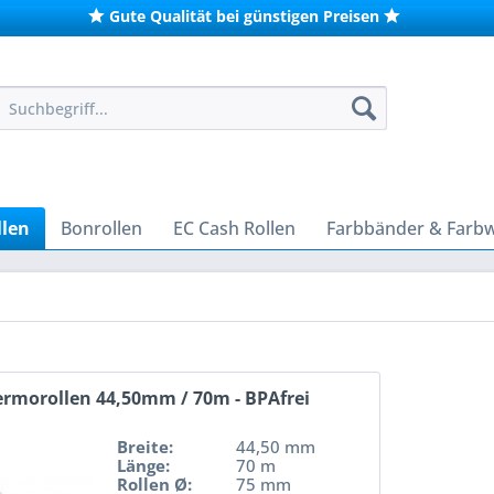
Gute Qualität bei günstigen Preisen
len
Bonrollen
EC Cash Rollen
Farbbänder & Farb
rmorollen 44,50mm / 70m - BPAfrei
Breite:
44,50 mm
Länge:
70 m
Rollen Ø:
75 mm