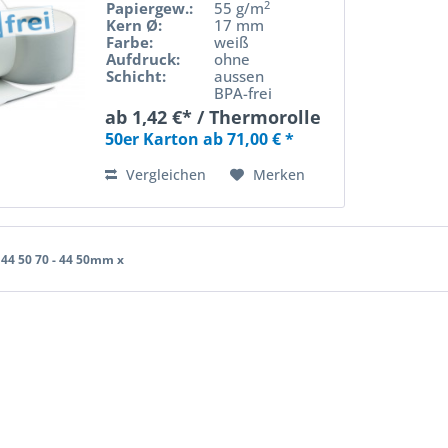
2
Papiergew.:
55 g/m
Kern Ø:
17 mm
Farbe:
weiß
Aufdruck:
ohne
Schicht:
aussen
BPA-frei
ab 1,42 €* / Thermorolle
50er Karton ab 71,00 € *
Vergleichen
Merken
44 50 70 - 44 50mm x